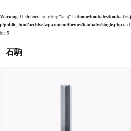
Warning
: Undefined array key "lang" in
/home/koubafes/kouba-fes.j
p/public_html/archive/wp-content/themes/koubafes/single.php
on l
ine
5
石駒