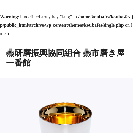
Warning
: Undefined array key "lang" in
/home/koubafes/kouba-fes.j
p/public_html/archive/wp-content/themes/koubafes/single.php
on l
ine
5
燕研磨振興協同組合 燕市磨き屋
一番館