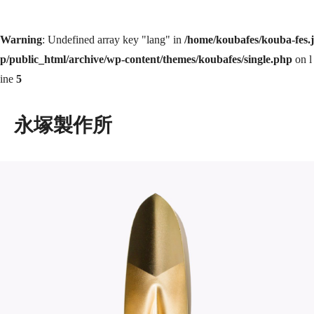
Warning
: Undefined array key "lang" in
/home/koubafes/kouba-fes.j
p/public_html/archive/wp-content/themes/koubafes/single.php
on l
ine
5
永塚製作所